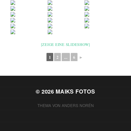
[ZEIGE EINE SLIDESHOW]
1
2
...
6
►
© 2026
MAIKS FOTOS
THEMA VON
ANDERS NORÉN