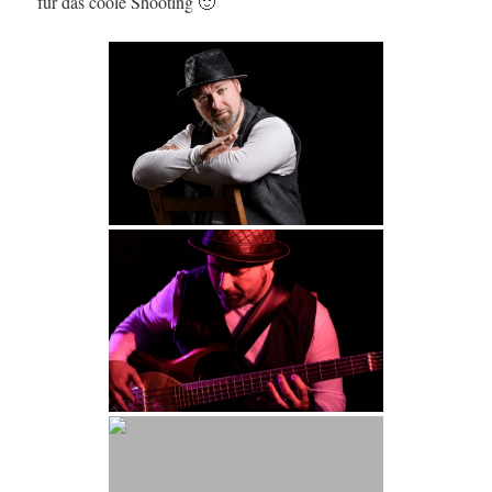
für das coole Shooting 🙂